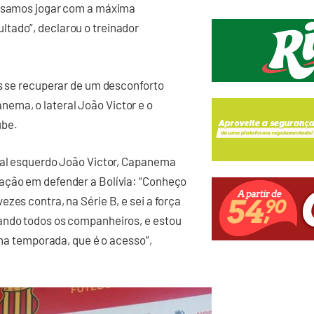
ecisamos jogar com a máxima
tado”, declarou o treinador
ós se recuperar de um desconforto
ema, o lateral João Victor e o
ube.
eral esquerdo João Victor, Capanema
ação em defender a Bolívia: “Conheço
zes contra, na Série B, e sei a força
ando todos os companheiros, e estou
 na temporada, que é o acesso”,