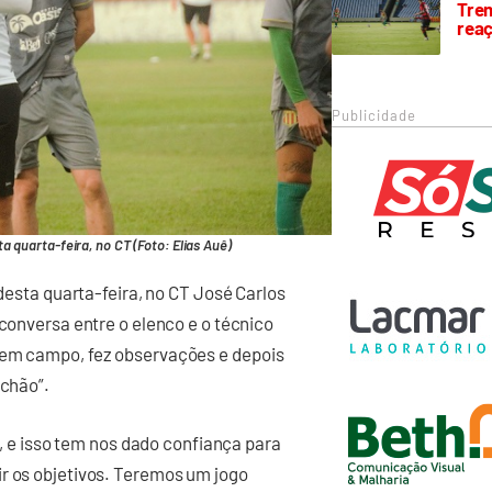
Trem
rea
Publicidade
ta quarta-feira, no CT (Foto: Elias Auê)
 desta quarta-feira, no CT José Carlos
 conversa entre o elenco e o técnico
 em campo, fez observações e depois
achão”.
ia, e isso tem nos dado confiança para
ir os objetivos. Teremos um jogo