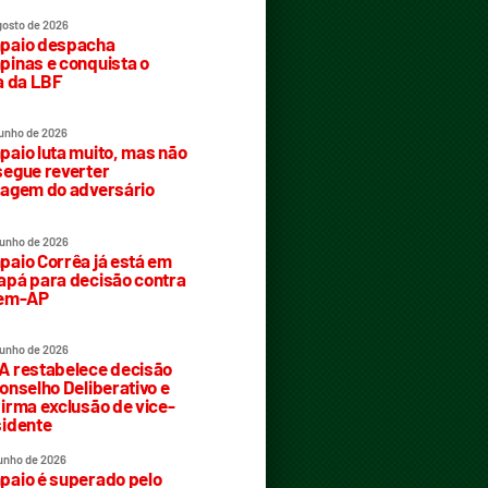
gosto de 2026
paio despacha
inas e conquista o
a da LBF
junho de 2026
aio luta muito, mas não
egue reverter
agem do adversário
junho de 2026
aio Corrêa já está em
pá para decisão contra
rem-AP
junho de 2026
 restabelece decisão
onselho Deliberativo e
irma exclusão de vice-
idente
junho de 2026
aio é superado pelo