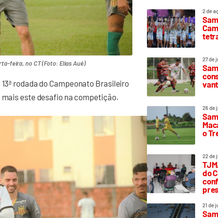
2 de a
Sam
Camp
tetr
27 de 
ta-feira, no CT (Foto: Elias Auê)
Samp
cons
a 13ª rodada do Campeonato Brasileiro
vant
a mais este desafio na competição.
26 de 
Samp
Maca
o T
22 de 
TJMA
do C
conf
pres
21 de 
Samp