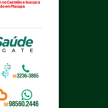
 no Castelão e buscará
ção em Macapá