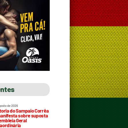
entes
gosto de 2026
toria do Sampaio Corrêa
anifesta sobre suposta
mbleia Geral
aordinária