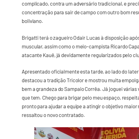
complicado, contra um adversário tradicional, e pr
concentração para sair de campo com outro bom resul
boliviano.
Brigatti terá o zagueiro Odair Lucas à disposição ap
muscular, assim como o meio-campista Ricardo Capan
atacante Kauê, já devidamente regularizados pelo cl
Apresentado oficialmente esta tarde, ao lado do lat
destacou a tradição Tricolor e mostrou muita empolg
bem a grandeza do Sampaio Corrêa. Já joguei várias ve
que tem. Chego para brigar pelo meu espaço, respeit
pronto para ajudar a equipe a atingir o objetivo maior
ressaltou o novo contratado.