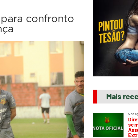
s para confronto
nça
Mais rec
5 de a
Dire
se m
Asse
Extr