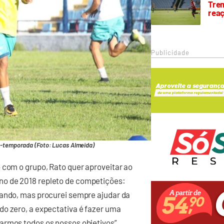
Trem
rea
Publicidade
é-temporada (Foto: Lucas Almeida)
 com o grupo, Rato quer aproveitar ao
no de 2018 repleto de competições:
lando, mas procurei sempre ajudar da
do zero, a expectativa é fazer uma
armos todos os nossos objetivos”,