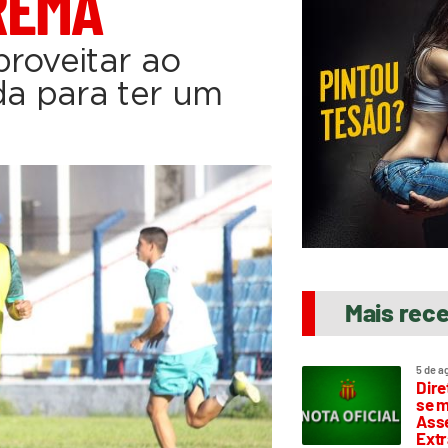
REMA
roveitar ao
a para ter um
Mais rec
5 de a
Dire
se m
Asse
Extr