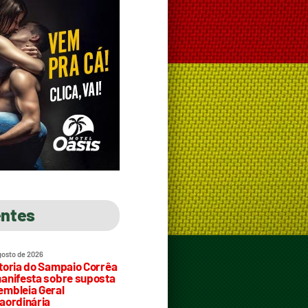
entes
gosto de 2026
toria do Sampaio Corrêa
anifesta sobre suposta
mbleia Geral
aordinária