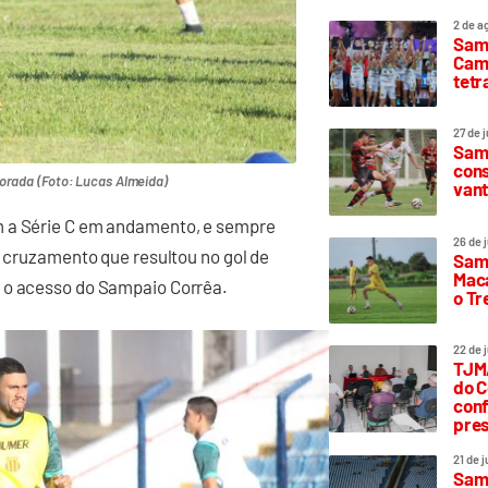
2 de a
Sam
Camp
tetr
27 de 
Samp
cons
orada (Foto: Lucas Almeida)
vant
m a Série C em andamento, e sempre
26 de 
o cruzamento que resultou no gol de
Samp
Maca
u o acesso do Sampaio Corrêa.
o T
22 de 
TJMA
do C
conf
pres
21 de 
Samp