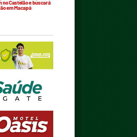
 no Castelão e buscará
ção em Macapá