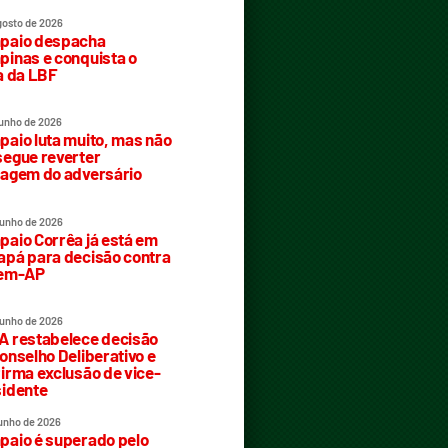
gosto de 2026
paio despacha
inas e conquista o
a da LBF
junho de 2026
aio luta muito, mas não
egue reverter
agem do adversário
junho de 2026
aio Corrêa já está em
pá para decisão contra
rem-AP
junho de 2026
 restabelece decisão
onselho Deliberativo e
irma exclusão de vice-
idente
junho de 2026
aio é superado pelo