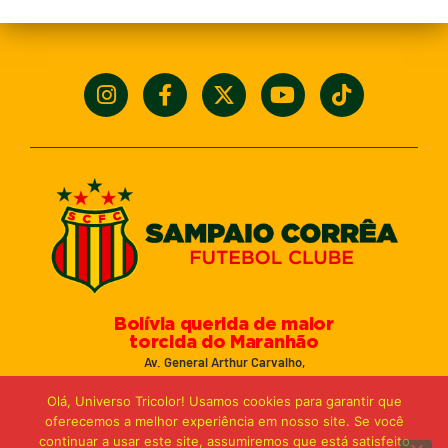
Bolívia querida de maior
torcida do Maranhão
Av. General Arthur Carvalho,
Turu Velho – São Luís-MA – CEP: 65066-320
Olá, Universo Tricolor! Usamos cookies para garantir que
Email: marketing@sampaiocorreafc.com.br
oferecemos a melhor experiência em nosso site. Se você
© 2021 • Sampaio Corrêa Futebol Clube
continuar a usar este site, assumiremos que está satisfeito
Web Design:
MP Marketing, Promo e Digital