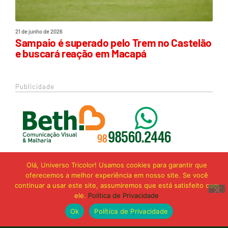
21 de junho de 2026
Sampaio é superado pelo Trem no Castelão
e buscará reação em Macapá
Publicidade
Olá, Universo Tricolor! Usamos cookies para garantir que
oferecemos a melhor experiência em nosso site. Se você
continuar a usar este site, assumiremos que está satisfeito com
ele.
Política de Privacidade
Ok
Política de Privacidade