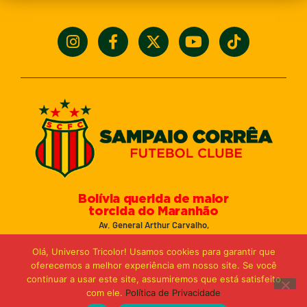
Bolívia querida de maior
torcida do Maranhão
Av. General Arthur Carvalho,
Turu Velho – São Luís-MA – CEP: 65066-320
Olá, Universo Tricolor! Usamos cookies para garantir que
Email: marketing@sampaiocorreafc.com.br
oferecemos a melhor experiência em nosso site. Se você
© 2021 • Sampaio Corrêa Futebol Clube
continuar a usar este site, assumiremos que está satisfeito
Web Design:
MP Marketing, Promo e Digital
com ele.
Política de Privacidade