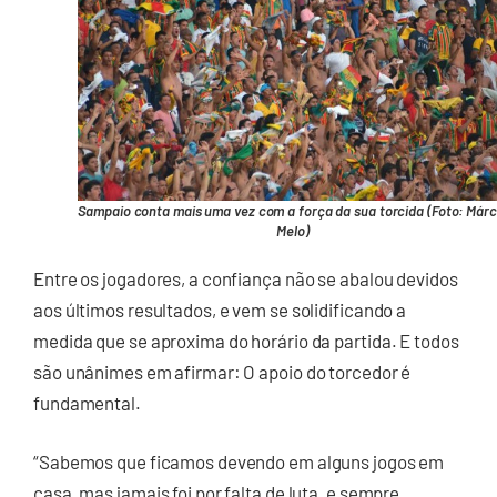
Sampaio conta mais uma vez com a força da sua torcida (Foto: Márc
Melo)
Entre os jogadores, a confiança não se abalou devidos
aos últimos resultados, e vem se solidificando a
medida que se aproxima do horário da partida. E todos
são unânimes em afirmar: O apoio do torcedor é
fundamental.
“Sabemos que ficamos devendo em alguns jogos em
casa, mas jamais foi por falta de luta, e sempre