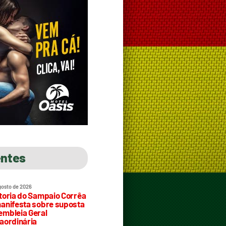
entes
gosto de 2026
toria do Sampaio Corrêa
anifesta sobre suposta
mbleia Geral
aordinária