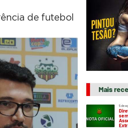
ência de futebol
Mais rec
5 de a
Dire
se m
Asse
Extr