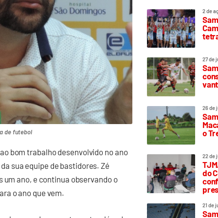
2 de a
Sam
Camp
tetr
27 de 
Samp
cons
vant
26 de 
Samp
Maca
o T
a de futebol
ao bom trabalho desenvolvido no ano
22 de 
TJMA
a sua equipe de bastidores. Zé
do C
is um ano, e continua observando o
conf
pres
ara o ano que vem.
21 de 
Samp