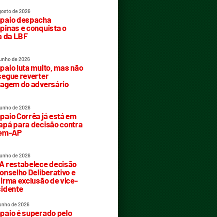
gosto de 2026
paio despacha
inas e conquista o
a da LBF
junho de 2026
aio luta muito, mas não
egue reverter
agem do adversário
junho de 2026
aio Corrêa já está em
pá para decisão contra
rem-AP
junho de 2026
 restabelece decisão
onselho Deliberativo e
irma exclusão de vice-
idente
junho de 2026
aio é superado pelo