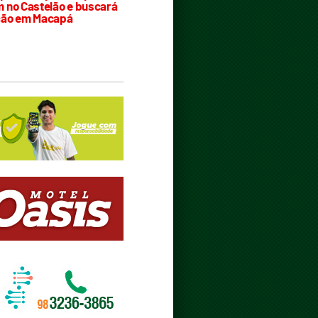
 no Castelão e buscará
ção em Macapá