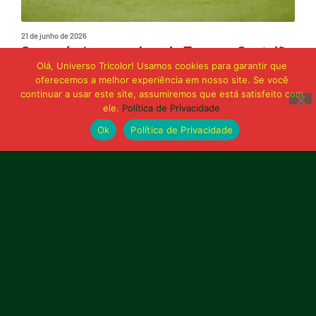
21 de junho de 2026
Sampaio é superado pelo Trem no Castelão
e buscará reação em Macapá
Olá, Universo Tricolor! Usamos cookies para garantir que
oferecemos a melhor experiência em nosso site. Se você
continuar a usar este site, assumiremos que está satisfeito com
ele.
Política de Privacidade
Publicidade
Ok
Política de Privacidade