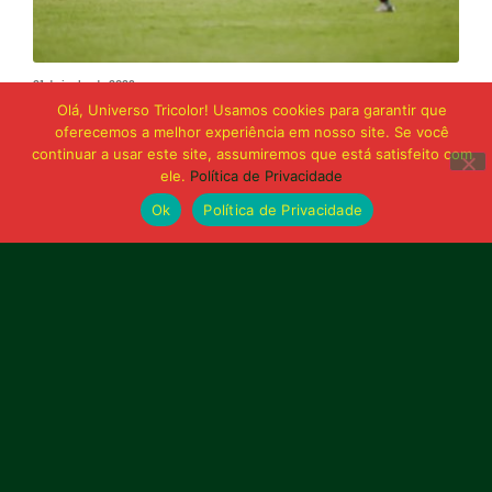
21 de junho de 2026
Sampaio é superado pelo Trem no Castelão
Olá, Universo Tricolor! Usamos cookies para garantir que
e buscará reação em Macapá
oferecemos a melhor experiência em nosso site. Se você
continuar a usar este site, assumiremos que está satisfeito com
ele.
Política de Privacidade
Publicidade
Ok
Política de Privacidade