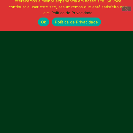
oferecemos a melhor experiência em nosso site. Se você
continuar a usar este site, assumiremos que está satisfeito com
ele.
Política de Privacidade
Ok
Política de Privacidade
Bolívia querida de maior
torcida do Maranhão
Av. General Arthur Carvalho,