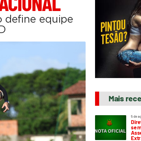
ACIONAL
 define equipe
 D
Mais rec
5 de a
Dire
se m
Asse
Extr