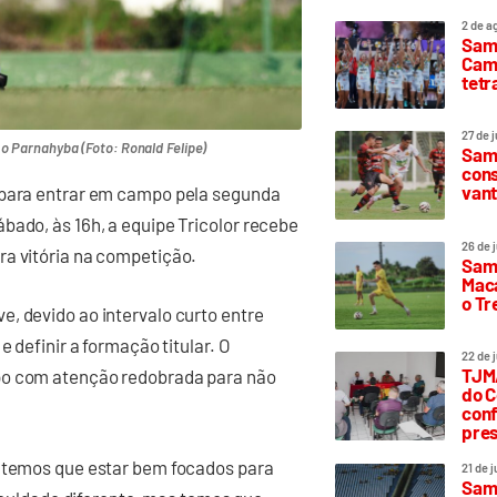
2 de a
Sam
Camp
tetr
27 de 
o Parnahyba (Foto: Ronald Felipe)
Samp
cons
vant
a para entrar em campo pela segunda
bado, às 16h, a equipe Tricolor recebe
26 de 
ra vitória na competição.
Samp
Maca
o T
, devido ao intervalo curto entre
e definir a formação titular. O
22 de 
TJMA
po com atenção redobrada para não
do C
conf
pres
o temos que estar bem focados para
21 de 
Samp