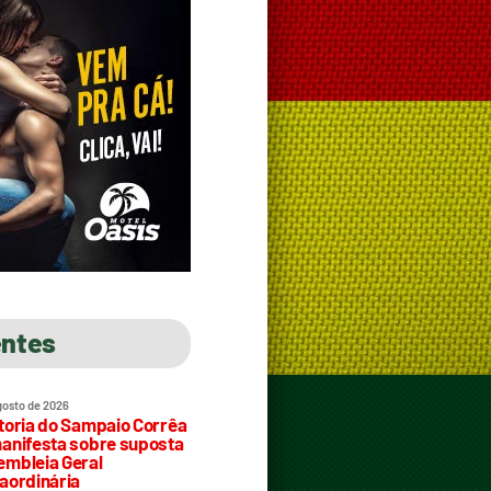
entes
gosto de 2026
toria do Sampaio Corrêa
anifesta sobre suposta
mbleia Geral
aordinária