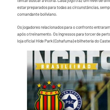
tentar buscar a vitória. Cada jogo traz um nível de di
estar preparados para todas as circunstâncias, sempr
comandante boliviano.
Os jogadores relacionados para o confronto entrara
após o treinamento. Os ingressos para torcer de perto
loja oficial Hide Park (Cohafuma) e bilheteria do Caste