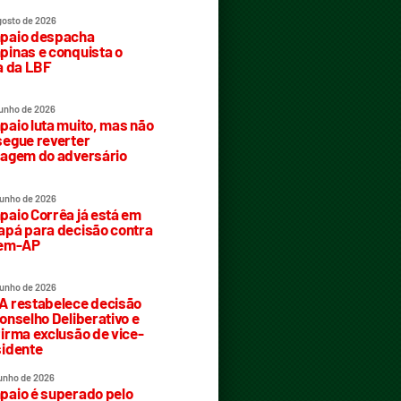
gosto de 2026
paio despacha
inas e conquista o
a da LBF
junho de 2026
aio luta muito, mas não
egue reverter
agem do adversário
junho de 2026
aio Corrêa já está em
pá para decisão contra
rem-AP
junho de 2026
 restabelece decisão
onselho Deliberativo e
irma exclusão de vice-
idente
junho de 2026
aio é superado pelo