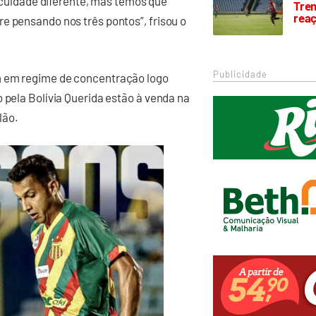
ficuldade diferente, mas temos que
Trem
rea
e pensando nos três pontos”, frisou o
Publicidade
m em regime de concentração logo
 pela Bolívia Querida estão à venda na
lão.