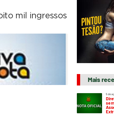
ito mil ingressos
Mais rec
5 de a
Dire
se m
Asse
Extr