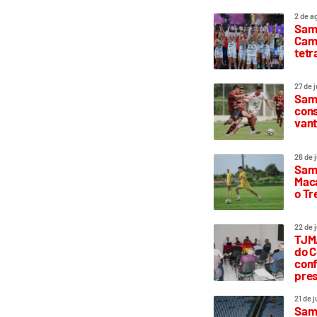
2 de a
Sam
Camp
tetr
27 de 
Samp
cons
vant
26 de 
Samp
Maca
o T
22 de 
TJMA
do C
conf
pres
21 de 
Samp