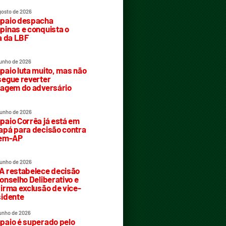
gosto de 2026
paio despacha
inas e conquista o
a da LBF
junho de 2026
aio luta muito, mas não
egue reverter
agem do adversário
junho de 2026
aio Corrêa já está em
pá para decisão contra
rem-AP
junho de 2026
 restabelece decisão
onselho Deliberativo e
irma exclusão de vice-
idente
junho de 2026
aio é superado pelo