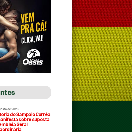
entes
gosto de 2026
toria do Sampaio Corrêa
anifesta sobre suposta
mbleia Geral
aordinária