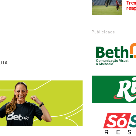
Trem
rea
Publicidade
OTA