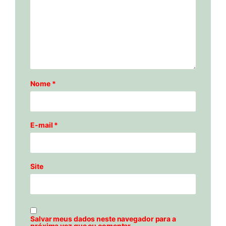
Nome
*
E-mail
*
Site
Salvar meus dados neste navegador para a
próxima vez que eu comentar.