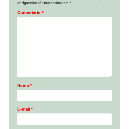
obrigatórios são marcados com
*
Comentário
*
Nome
*
E-mail
*