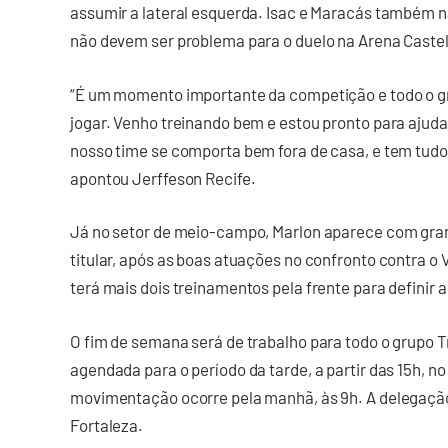
assumir a lateral esquerda. Isac e Maracás também 
não devem ser problema para o duelo na Arena Caste
“É um momento importante da competição e todo o gr
jogar. Venho treinando bem e estou pronto para ajudar
nosso time se comporta bem fora de casa, e tem tudo
apontou Jerffeson Recife.
Já no setor de meio-campo, Marlon aparece com gran
titular, após as boas atuações no confronto contra o 
terá mais dois treinamentos pela frente para definir 
O fim de semana será de trabalho para todo o grupo T
agendada para o período da tarde, a partir das 15h, n
movimentação ocorre pela manhã, às 9h. A delegação
Fortaleza.