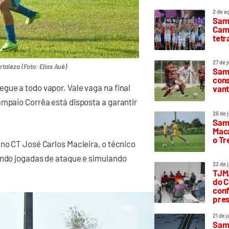
2 de a
Sam
Camp
tetr
27 de 
taleza (Foto: Elias Auê)
Samp
cons
gue a todo vapor. Vale vaga na final
vant
ampaio Corrêa está disposta a garantir
26 de 
Samp
Maca
o T
 no CT José Carlos Macieira, o técnico
oando jogadas de ataque e simulando
22 de 
TJMA
do C
conf
pres
21 de 
Samp