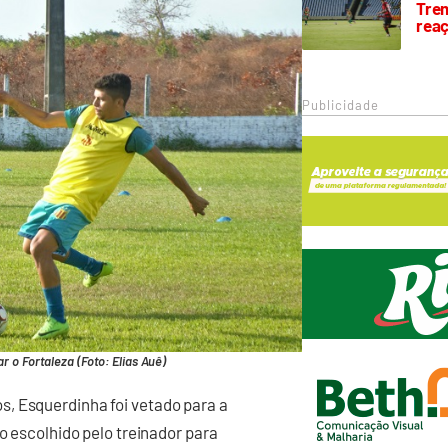
Trem
rea
Publicidade
r o Fortaleza (Foto: Elias Auê)
, Esquerdinha foi vetado para a
 o escolhido pelo treinador para