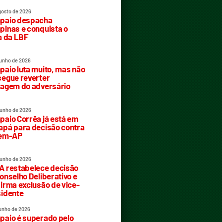
gosto de 2026
paio despacha
inas e conquista o
a da LBF
junho de 2026
aio luta muito, mas não
egue reverter
agem do adversário
junho de 2026
aio Corrêa já está em
pá para decisão contra
rem-AP
junho de 2026
 restabelece decisão
onselho Deliberativo e
irma exclusão de vice-
idente
junho de 2026
aio é superado pelo