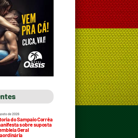
entes
gosto de 2026
toria do Sampaio Corrêa
anifesta sobre suposta
mbleia Geral
aordinária