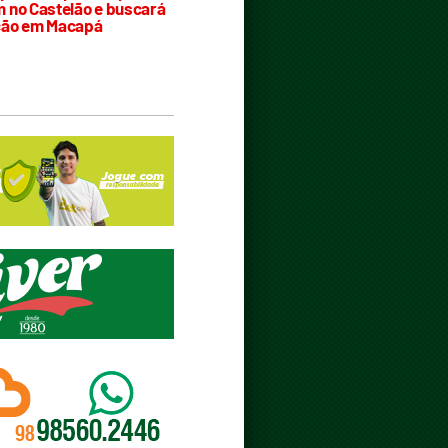
 no Castelão e buscará
ção em Macapá