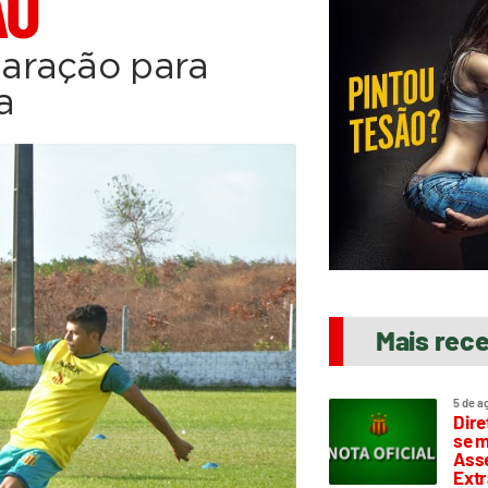
ÃO
aração para
a
Mais rec
5 de a
Dire
se m
Asse
Extr