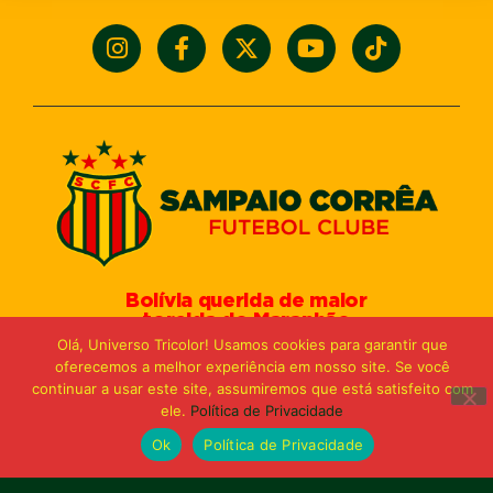
Bolívia querida de maior
torcida do Maranhão
Av. General Arthur Carvalho,
Olá, Universo Tricolor! Usamos cookies para garantir que
Turu Velho – São Luís-MA – CEP: 65066-320
oferecemos a melhor experiência em nosso site. Se você
Email: marketing@sampaiocorreafc.com.br
continuar a usar este site, assumiremos que está satisfeito com
© 2021 • Sampaio Corrêa Futebol Clube
ele.
Política de Privacidade
Web Design:
MP Marketing, Promo e Digital
Ok
Política de Privacidade