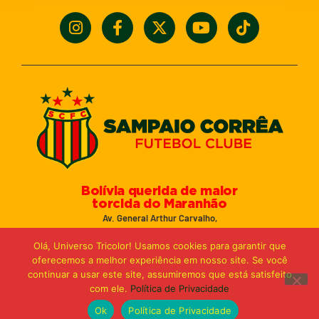
Bolívia querida de maior
torcida do Maranhão
Av. General Arthur Carvalho,
Turu Velho – São Luís-MA – CEP: 65066-320
Olá, Universo Tricolor! Usamos cookies para garantir que
Email: marketing@sampaiocorreafc.com.br
oferecemos a melhor experiência em nosso site. Se você
© 2021 • Sampaio Corrêa Futebol Clube
continuar a usar este site, assumiremos que está satisfeito
Web Design:
MP Marketing, Promo e Digital
com ele.
Política de Privacidade
Ok
Política de Privacidade