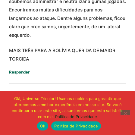
soubemos administrar e neutralizar algumas jogadas.
Encontramos muitas dificuldades para nos
lançarmos ao ataque. Dentre alguns problemas, ficou
claro que precisamos, urgentemente, de um lateral
esquerdo.
MAIS TRÊS PARA A BOLÍVIA QUERIDA DE MAIOR
TORCIDA
Responder
Sergio Frota
disse:
Olá, Universo Tricolor! Usamos cookies para garantir que
30 de junho de 2021 às 09:44
oferecemos a melhor experiência em nosso site. Se você
continuar a usar este site, assumiremos que está satisfeito
Como não fizemos um bom jogo ? A estratégia
com ele.
Política de Privacidade
adotada pelo Surian foi perfeita. Fortalecer o meio,
Ok
Política de Privacidade
o Remo tem 3 excelentes jogadores nesse setor, e