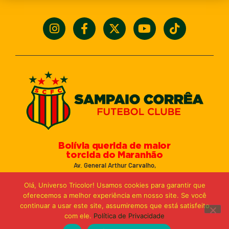
Bolívia querida de maior
torcida do Maranhão
Av. General Arthur Carvalho,
Turu Velho – São Luís-MA – CEP: 65066-320
Olá, Universo Tricolor! Usamos cookies para garantir que
Email: marketing@sampaiocorreafc.com.br
oferecemos a melhor experiência em nosso site. Se você
© 2021 • Sampaio Corrêa Futebol Clube
continuar a usar este site, assumiremos que está satisfeito
Web Design:
MP Marketing, Promo e Digital
com ele.
Política de Privacidade