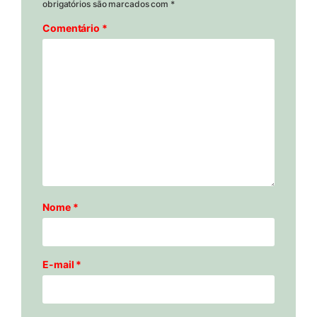
obrigatórios são marcados com
*
Comentário
*
Nome
*
E-mail
*