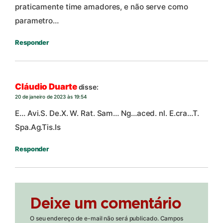
praticamente time amadores, e não serve como
parametro…
Responder
Cláudio Duarte
disse:
20 de janeiro de 2023 às 19:54
E… Avi.S. De.X. W. Rat. Sam… Ng…aced. nl. E.cra…T.
Spa.Ag.Tis.Is
Responder
Deixe um comentário
O seu endereço de e-mail não será publicado.
Campos