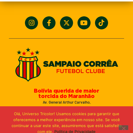
Bolívia querida de maior
torcida do Maranhão
Av. General Arthur Carvalho,
Turu Velho – São Luís-MA – CEP: 65066-320
Olá, Universo Tricolor! Usamos cookies para garantir que
Email: marketing@sampaiocorreafc.com.br
oferecemos a melhor experiência em nosso site. Se você
© 2021 • Sampaio Corrêa Futebol Clube
continuar a usar este site, assumiremos que está satisfeito
Web Design:
MP Marketing, Promo e Digital
com ele.
Política de Privacidade