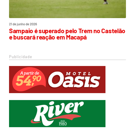
21 de junho de 2026
Sampaio é superado pelo Trem no Castelão
e buscará reação em Macapá
Publicidade