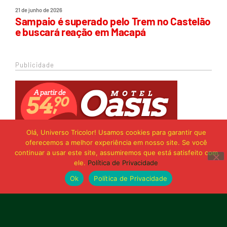
21 de junho de 2026
Sampaio é superado pelo Trem no Castelão
e buscará reação em Macapá
Publicidade
Olá, Universo Tricolor! Usamos cookies para garantir que
oferecemos a melhor experiência em nosso site. Se você
continuar a usar este site, assumiremos que está satisfeito com
ele.
Política de Privacidade
Ok
Política de Privacidade