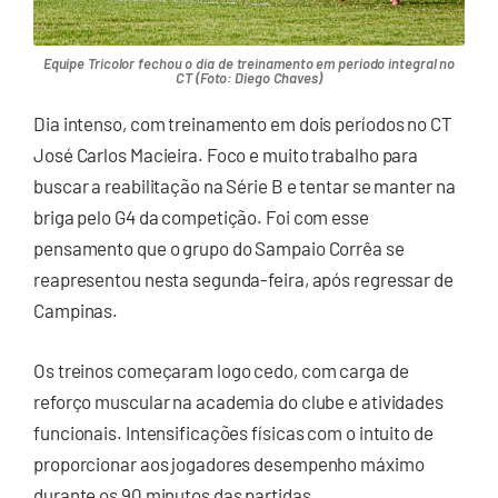
Equipe Tricolor fechou o dia de treinamento em período integral no
CT (Foto: Diego Chaves)
Dia intenso, com treinamento em dois períodos no CT
José Carlos Macieira. Foco e muito trabalho para
buscar a reabilitação na Série B e tentar se manter na
briga pelo G4 da competição. Foi com esse
pensamento que o grupo do Sampaio Corrêa se
reapresentou nesta segunda-feira, após regressar de
Campinas.
Os treinos começaram logo cedo, com carga de
reforço muscular na academia do clube e atividades
funcionais. Intensificações físicas com o intuito de
proporcionar aos jogadores desempenho máximo
durante os 90 minutos das partidas.