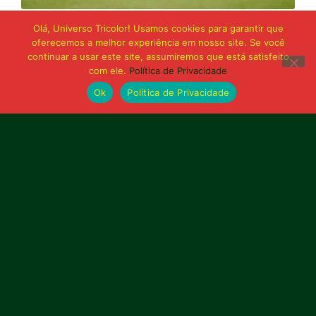
21 de junho de 2026
Olá, Universo Tricolor! Usamos cookies para garantir que
Sampaio é superado pelo Trem no Castelão
oferecemos a melhor experiência em nosso site. Se você
e buscará reação em Macapá
continuar a usar este site, assumiremos que está satisfeito
com ele.
Política de Privacidade
Ok
Política de Privacidade
Publicidade