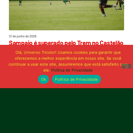
21 de junho de 2026
Sampaio é superado pelo Trem no Castelão
e buscará reação em Macapá
Olá, Universo Tricolor! Usamos cookies para garantir que
oferecemos a melhor experiência em nosso site. Se você
continuar a usar este site, assumiremos que está satisfeito com
Publicidade
ele.
Política de Privacidade
Ok
Política de Privacidade