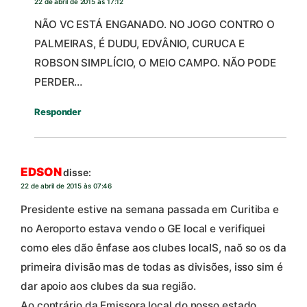
22 de abril de 2015 às 17:12
NÃO VC ESTÁ ENGANADO. NO JOGO CONTRO O
PALMEIRAS, É DUDU, EDVÂNIO, CURUCA E
ROBSON SIMPLÍCIO, O MEIO CAMPO. NÃO PODE
PERDER…
Responder
EDSON
disse:
22 de abril de 2015 às 07:46
Presidente estive na semana passada em Curitiba e
no Aeroporto estava vendo o GE local e verifiquei
como eles dão ênfase aos clubes locaIS, naõ so os da
primeira divisão mas de todas as divisões, isso sim é
dar apoio aos clubes da sua região.
Ao contrário da Emissora local do nosso estado