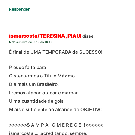
Responder
ismarcosta/TERESINA, PIAUI
disse:
5 de outubro de 2019 às 19:43
É final de UMA TEMPORADA de SUCESSO!
P ouco falta para
O stentarmos o Titulo Máximo
D e mais um Brasileiro.
I remos atacar, atacar e marcar
U ma quantidade de gols
M ais q suficiente ao alcance do OBJETIVO.
>>>>>>S A M P A I O M E R E C E !!<<<<<<
ismarcosta……acreditando, sempre.