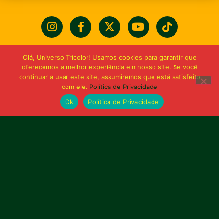
Olá, Universo Tricolor! Usamos cookies para garantir que
oferecemos a melhor experiência em nosso site. Se você
continuar a usar este site, assumiremos que está satisfeito
com ele.
Política de Privacidade
Ok
Política de Privacidade
Bolívia querida de maior
torcida do Maranhão
Av. General Arthur Carvalho,
Turu Velho – São Luís-MA – CEP: 65066-320
Email: marketing@sampaiocorreafc.com.br
© 2021 • Sampaio Corrêa Futebol Clube
Web Design:
MP Marketing, Promo e Digital