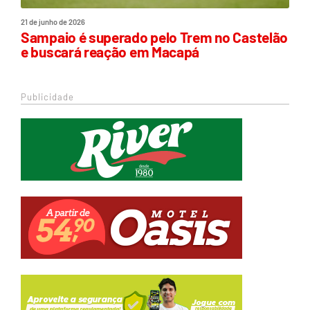
21 de junho de 2026
Sampaio é superado pelo Trem no Castelão
e buscará reação em Macapá
Publicidade