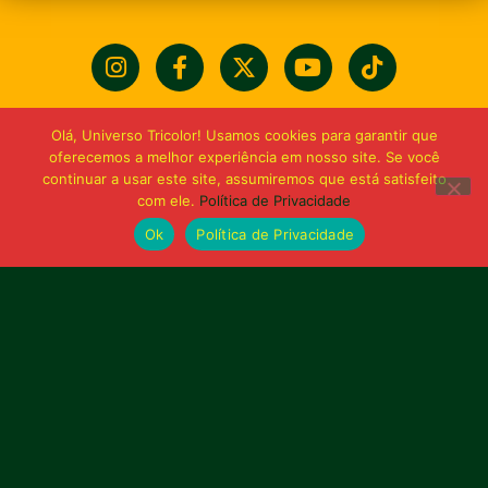
Olá, Universo Tricolor! Usamos cookies para garantir que
oferecemos a melhor experiência em nosso site. Se você
continuar a usar este site, assumiremos que está satisfeito
com ele.
Política de Privacidade
Ok
Política de Privacidade
Bolívia querida de maior
torcida do Maranhão
Av. General Arthur Carvalho,
Turu Velho – São Luís-MA – CEP: 65066-320
Email: marketing@sampaiocorreafc.com.br
© 2021 • Sampaio Corrêa Futebol Clube
Web Design:
MP Marketing, Promo e Digital