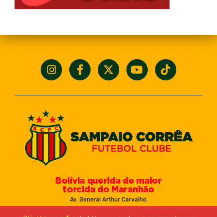
Bolívia querida de maior
torcida do Maranhão
Av. General Arthur Carvalho,
Turu Velho – São Luís-MA – CEP: 65066-320