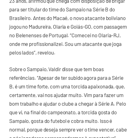
23 anos, afirmou que chega com disposição de brigar
para ser titular do time do Sampaio na Série B do
Brasileiro. Antes do Macaé, o novo atacante boliviano
jogou no Madureira, Olaria e Goiás-GO, com passagem
no Belenenses de Portugal. “Comecei no Olaria-RJ,
onde me profissionalizei. Sou um atacante que joga
pelos lados”, revelou.
Sobre o Sampaio, Valdir disse que tem boas
referências. “Apesar de ter subido agora para a Série
B, é um time forte, com uma torcida apaixonada, que,
certamente, vai nos ajudar muito. Vim para fazer um
bom trabalho e ajudar o clube a chegar à Série A. Pelo
que vi, na final do campeonato, a torcida gosta do
Sampaio, gosta do futebol e cobra muito. Isso é
normal, porque deseja sempre ver o time vencer, cabe
a nós jogadores correspondermos à expectativa”,