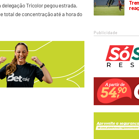
Trem
 delegação Tricolor pegou estrada,
rea
e total de concentração até a hora do
Publicidade