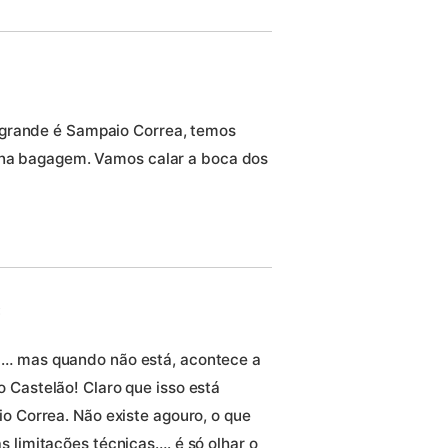
 grande é Sampaio Correa, temos
s na bagagem. Vamos calar a boca dos
:
m… mas quando não está, acontece a
 Castelão! Claro que isso está
o Correa. Não existe agouro, o que
 limitações técnicas…. é só olhar o