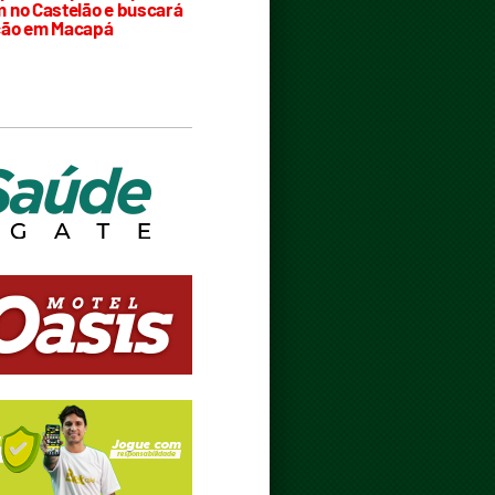
 no Castelão e buscará
ção em Macapá