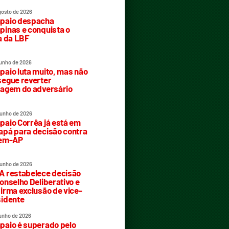
gosto de 2026
paio despacha
inas e conquista o
a da LBF
junho de 2026
aio luta muito, mas não
egue reverter
agem do adversário
junho de 2026
aio Corrêa já está em
pá para decisão contra
rem-AP
junho de 2026
 restabelece decisão
onselho Deliberativo e
irma exclusão de vice-
idente
junho de 2026
aio é superado pelo