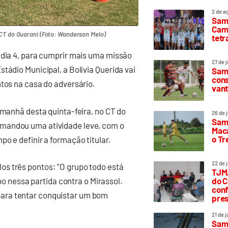
2 de a
Sam
Camp
CT do Guarani (Foto: Wanderson Melo)
tetr
 dia 4, para cumprir mais uma missão
27 de 
tádio Municipal, a Bolívia Querida vai
Samp
cons
ntos na casa do adversário.
vant
 manhã desta quinta-feira, no CT do
26 de 
Samp
omandou uma atividade leve, com o
Maca
o T
o e definir a formação titular.
22 de 
s três pontos: “O grupo todo está
TJMA
nessa partida contra o Mirassol.
do C
conf
ara tentar conquistar um bom
pres
21 de 
Samp