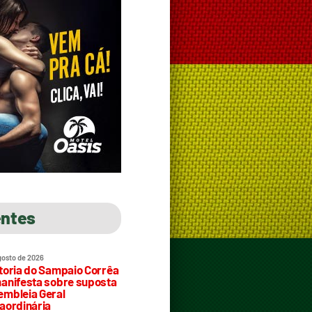
entes
gosto de 2026
toria do Sampaio Corrêa
anifesta sobre suposta
mbleia Geral
aordinária