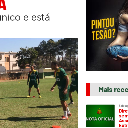
A
único e está
Mais rec
5 de a
Dire
se m
Asse
Extr