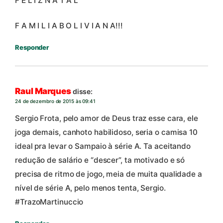
F E L I Z N A T A L
F A M I L I A B O L I V I A N A!!!
Responder
Raul Marques
disse:
24 de dezembro de 2015 às 09:41
Sergio Frota, pelo amor de Deus traz esse cara, ele
joga demais, canhoto habilidoso, seria o camisa 10
ideal pra levar o Sampaio à série A. Ta aceitando
redução de salário e “descer”, ta motivado e só
precisa de ritmo de jogo, meia de muita qualidade a
nível de série A, pelo menos tenta, Sergio.
#TrazoMartinuccio