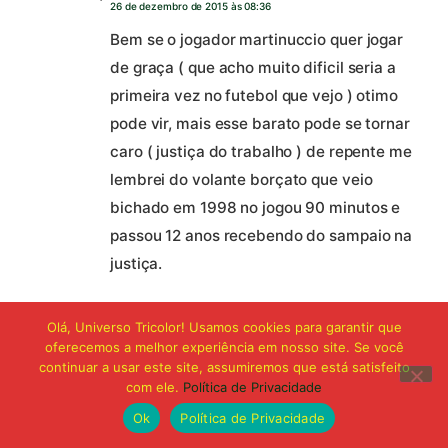
26 de dezembro de 2015 às 08:36
Bem se o jogador martinuccio quer jogar
de graça ( que acho muito dificil seria a
primeira vez no futebol que vejo ) otimo
pode vir, mais esse barato pode se tornar
caro ( justiça do trabalho ) de repente me
lembrei do volante borçato que veio
bichado em 1998 no jogou 90 minutos e
passou 12 anos recebendo do sampaio na
justiça.
Olá, Universo Tricolor! Usamos cookies para garantir que
oferecemos a melhor experiência em nosso site. Se você
continuar a usar este site, assumiremos que está satisfeito
com ele.
Política de Privacidade
Deixe um comentário
Ok
Política de Privacidade
O seu endereço de e-mail não será publicado.
Campos