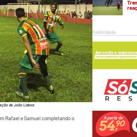
Trem
rea
Publicidade
leção de João Lisboa
 com Rafael e Samuel completando o