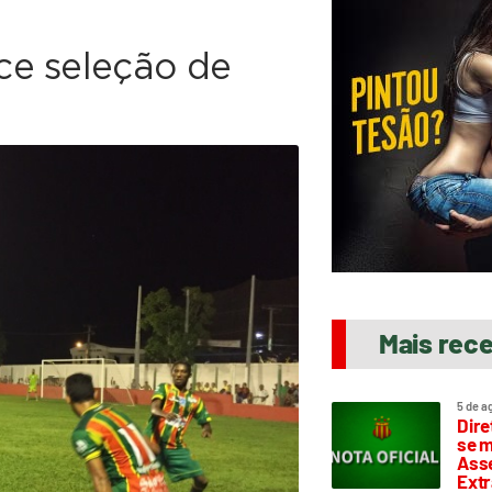
ce seleção de
Mais rec
5 de a
Dire
se m
Asse
Extr