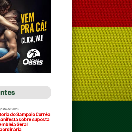
entes
gosto de 2026
toria do Sampaio Corrêa
anifesta sobre suposta
mbleia Geral
aordinária