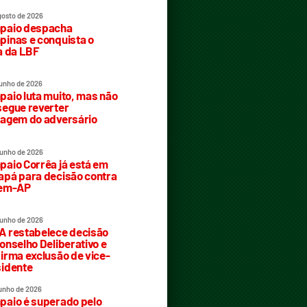
gosto de 2026
paio despacha
inas e conquista o
a da LBF
junho de 2026
aio luta muito, mas não
egue reverter
agem do adversário
junho de 2026
aio Corrêa já está em
pá para decisão contra
rem-AP
junho de 2026
 restabelece decisão
onselho Deliberativo e
irma exclusão de vice-
idente
junho de 2026
aio é superado pelo