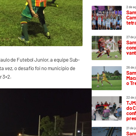
2 de a
Sam
Camp
tetr
27 de 
Samp
cons
vant
aulo de Futebol Junior, a equipe Sub-
 vez, o desafio foi no município de
26 de 
Samp
r 3×2.
Maca
o T
22 de 
TJMA
do C
conf
pres
21 de 
Samp