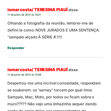
ismar costa/ TERESINA PIAUÍ
disse:
11 de junho de 2014 às 16:21
Olhando a fotografia da reunião, lembrei-me de
definí-la como: NOVE JURADOS E UMA SENTENÇA:
“sampaio alçado À SÉRIE A”.!!!!
Responder
ismar costa/ TERESINA PIAUÍ
disse:
11 de junho de 2014 às 15:56
Despertou-me uma incrível curiosidade, respondam
se souberem: os “sarney” torcem por qual time:
Sampaio, Mac, Moto, por todos ou ficam sobre o
muro????? Não vejo uma linhazinha sequer dando
conta de apoio deles aos representantes do