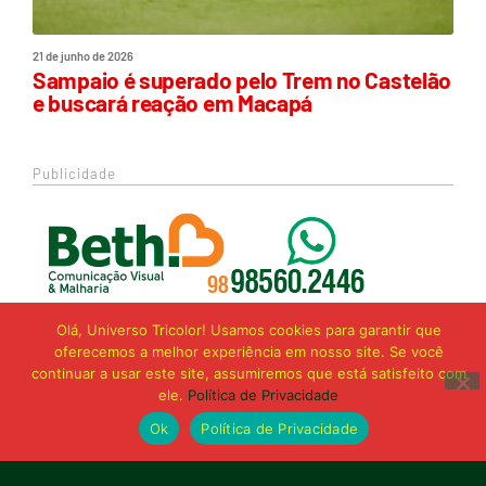
21 de junho de 2026
Sampaio é superado pelo Trem no Castelão
e buscará reação em Macapá
Publicidade
Olá, Universo Tricolor! Usamos cookies para garantir que
oferecemos a melhor experiência em nosso site. Se você
continuar a usar este site, assumiremos que está satisfeito com
ele.
Política de Privacidade
Ok
Política de Privacidade