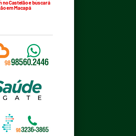
 no Castelão e buscará
ção em Macapá