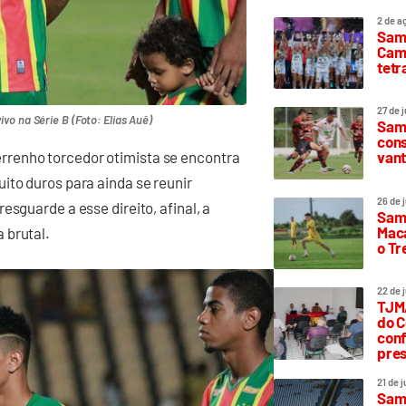
2 de a
Sam
Camp
tetr
27 de 
o na Série B (Foto: Elias Auê)
Samp
cons
vant
renho torcedor otimista se encontra
ito duros para ainda se reunir
26 de 
esguarde a esse direito, afinal, a
Samp
Maca
 brutal.
o T
22 de 
TJMA
do C
conf
pres
21 de 
Samp