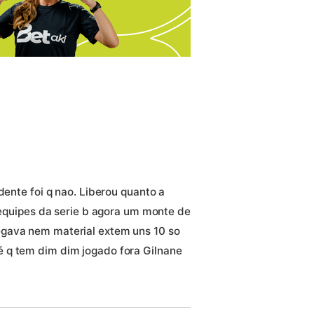
dente foi q nao. Liberou quanto a
s equipes da serie b agora um monte de
egava nem material extem uns 10 so
 q tem dim dim jogado fora Gilnane