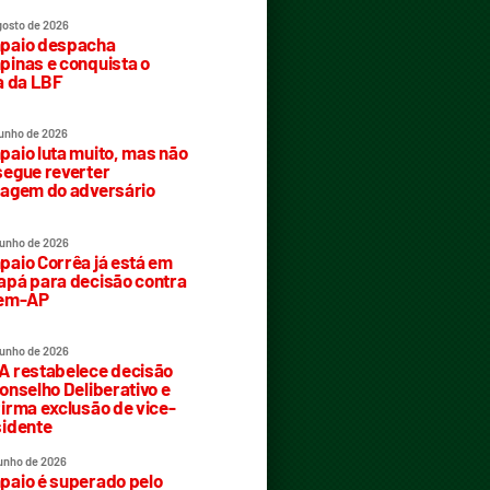
gosto de 2026
paio despacha
inas e conquista o
a da LBF
junho de 2026
aio luta muito, mas não
egue reverter
agem do adversário
junho de 2026
aio Corrêa já está em
pá para decisão contra
rem-AP
junho de 2026
 restabelece decisão
onselho Deliberativo e
irma exclusão de vice-
idente
junho de 2026
aio é superado pelo