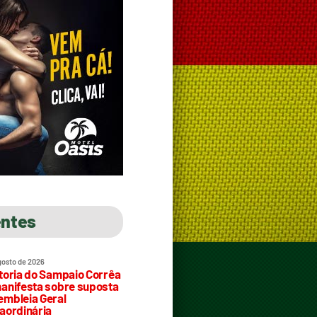
entes
gosto de 2026
toria do Sampaio Corrêa
anifesta sobre suposta
mbleia Geral
aordinária