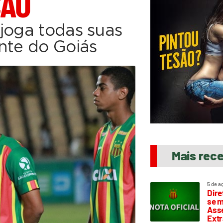
ÇÃO
joga todas suas
nte do Goiás
Mais rec
5 de a
Dire
se m
Asse
Extr