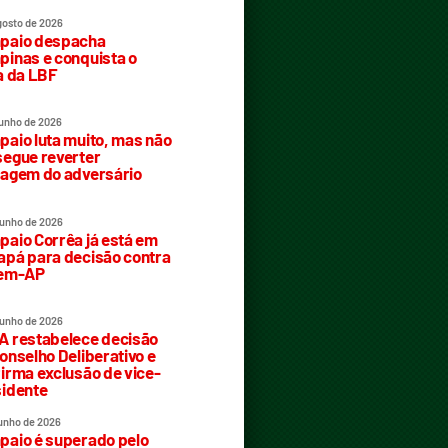
gosto de 2026
paio despacha
inas e conquista o
a da LBF
junho de 2026
aio luta muito, mas não
egue reverter
agem do adversário
junho de 2026
aio Corrêa já está em
pá para decisão contra
rem-AP
junho de 2026
 restabelece decisão
onselho Deliberativo e
irma exclusão de vice-
idente
junho de 2026
aio é superado pelo