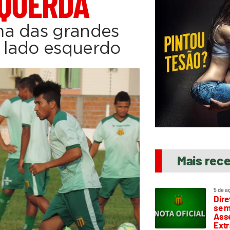
SQUERDA
ma das grandes
 lado esquerdo
Mais rec
5 de a
Dire
se m
Asse
Extr