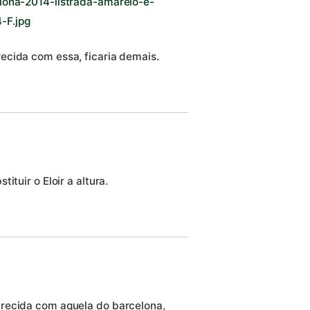
lona-2014-listrada-amarelo-e-
-F.jpg
ecida com essa, ficaria demais.
ituir o Eloir a altura.
recida com aquela do barcelona,