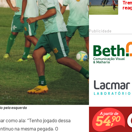
Trem
rea
Publicidade
io pela esquerda
tuar como ala: “Tenho jogado dessa
continuo na mesma pegada. O