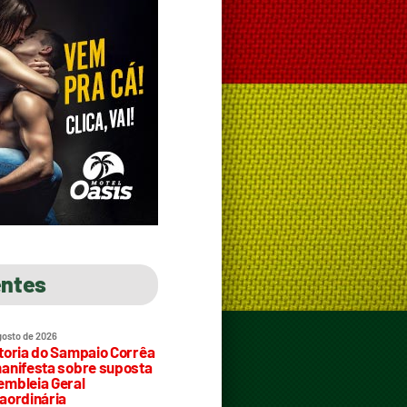
entes
gosto de 2026
toria do Sampaio Corrêa
anifesta sobre suposta
mbleia Geral
aordinária