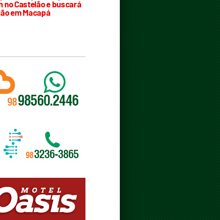
 no Castelão e buscará
ção em Macapá