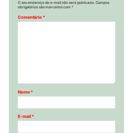
O seu endereço de e-mail não será publicado.
Campos
obrigatórios são marcados com
*
Comentário
*
Nome
*
E-mail
*