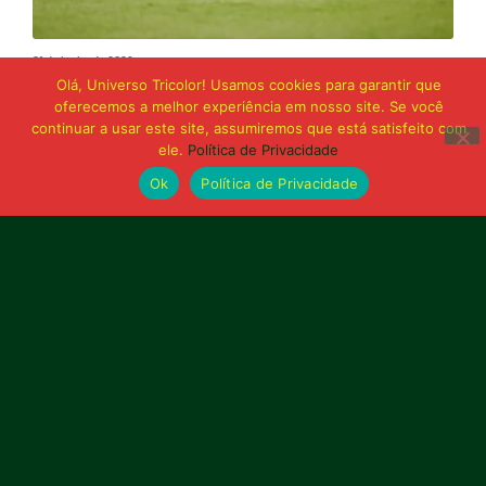
21 de junho de 2026
Sampaio é superado pelo Trem no Castelão
Olá, Universo Tricolor! Usamos cookies para garantir que
e buscará reação em Macapá
oferecemos a melhor experiência em nosso site. Se você
continuar a usar este site, assumiremos que está satisfeito com
ele.
Política de Privacidade
Publicidade
Ok
Política de Privacidade