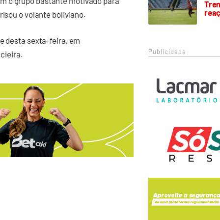
om o grupo bastante motivado para
Trem
rea
risou o volante boliviano.
e desta sexta-feira, em
Publicidade
cieira.