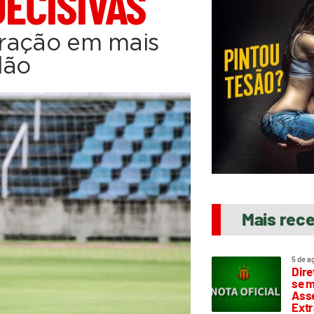
ECISIVAS
paração em mais
lão
Mais rec
5 de a
Dire
se m
Asse
Extr