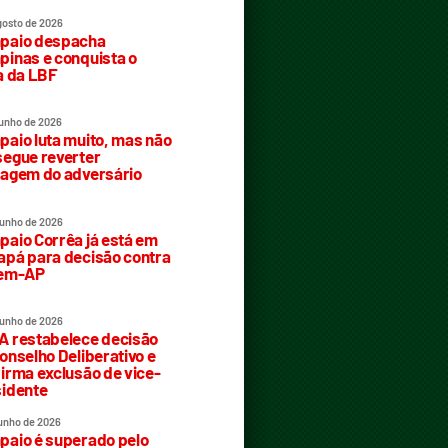
gosto de 2026
paio despacha
inas e conquista o
a da LBF
junho de 2026
aio luta muito, mas não
egue reverter
agem do adversário
junho de 2026
aio Corrêa já está em
pá para decisão contra
rem-AP
junho de 2026
 restabelece decisão
onselho Deliberativo e
irma exclusão de vice-
idente
junho de 2026
aio é superado pelo