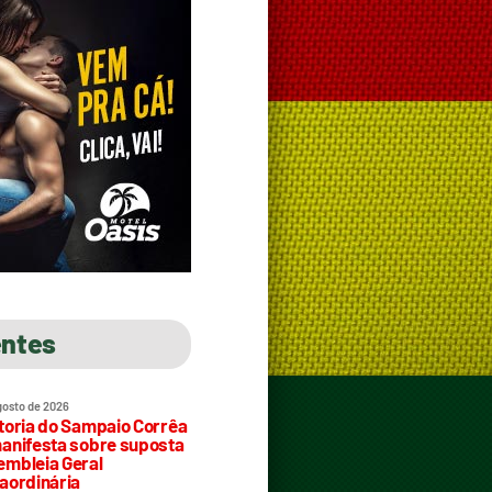
entes
gosto de 2026
toria do Sampaio Corrêa
anifesta sobre suposta
mbleia Geral
aordinária