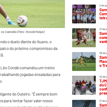
2 de a
Sam
Camp
tetr
27 de 
 no Castelão (Foto: Ronald Felipe)
Samp
cons
vant
do o duelo diante do Ituano, o
, palco do próximo compromisso da
26 de 
 B.
Samp
Maca
o T
ico Léo Condé comandou um treino
trabalhando jogadas ensaiadas para
22 de 
TJMA
o.
do C
conf
pres
Gigante do Outeiro. “É sempre bom
s para tentar fazer valer nosso
21 de 
Samp