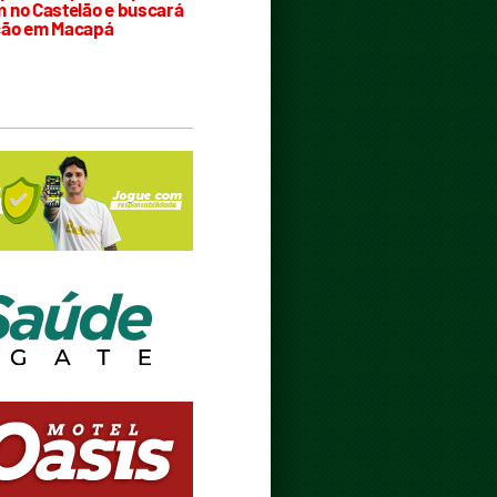
 no Castelão e buscará
ção em Macapá