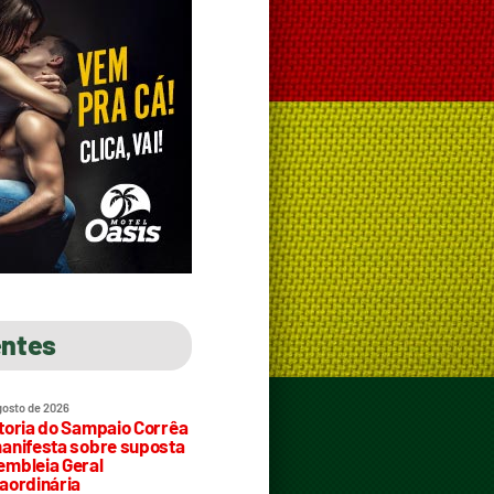
entes
gosto de 2026
toria do Sampaio Corrêa
anifesta sobre suposta
mbleia Geral
aordinária