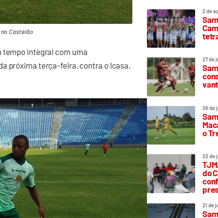
2 de a
Sam
Camp
 no Castelão
tetr
em tempo integral com uma
27 de 
a próxima terça-feira, contra o Icasa,
Samp
cons
vant
26 de 
Samp
Maca
o T
22 de 
TJMA
do C
conf
pres
21 de 
Samp