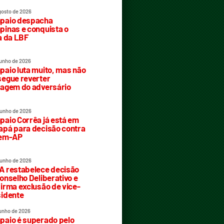
gosto de 2026
paio despacha
inas e conquista o
a da LBF
junho de 2026
aio luta muito, mas não
egue reverter
agem do adversário
junho de 2026
aio Corrêa já está em
pá para decisão contra
rem-AP
junho de 2026
 restabelece decisão
onselho Deliberativo e
irma exclusão de vice-
idente
junho de 2026
aio é superado pelo