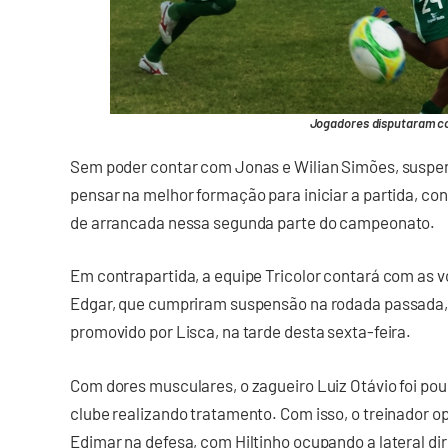
Jogadores disputaram co
Sem poder contar com Jonas e Wilian Simões, suspen
pensar na melhor formação para iniciar a partida, c
de arrancada nessa segunda parte do campeonato.
Em contrapartida, a equipe Tricolor contará com as v
Edgar, que cumpriram suspensão na rodada passada, e
promovido por Lisca, na tarde desta sexta-feira.
Com dores musculares, o zagueiro Luiz Otávio foi po
clube realizando tratamento. Com isso, o treinador 
Edimar na defesa, com Hiltinho ocupando a lateral dire