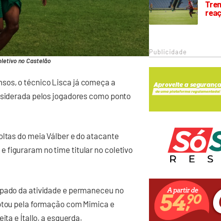
Trem
rea
Publicidade
letivo no Castelão
sos, o técnico Lisca já começa a
onsiderada pelos jogadores como ponto
oltas do meia Válber e do atacante
 figuraram no time titular no coletivo
upado da atividade e permaneceu no
optou pela formação com Mimica e
ita e Ítallo, a esquerda.