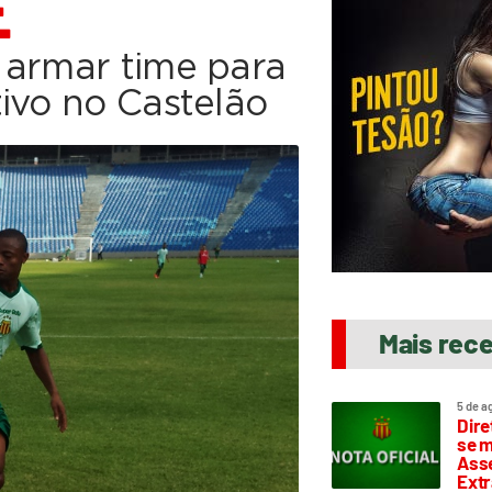
E
 armar time para
ivo no Castelão
Mais rec
5 de a
Dire
se m
Asse
Extr