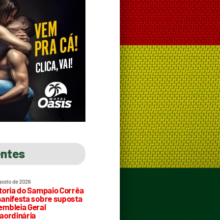
entes
gosto de 2026
toria do Sampaio Corrêa
anifesta sobre suposta
mbleia Geral
aordinária