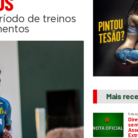
OS
ríodo de treinos
mentos
Mais rec
5 de a
Dire
se m
Asse
Extr