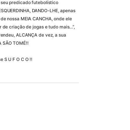
seu predicado futebolístico
o ESQUERDINHA, DANDO-LHE, apenas
a de nossa MEIA CANCHA, onde ele
 de criação de jogas e tudo mais…”,
aprendeu, ALCANÇA de vez, a sua
 À SÃO TOMÉ!!
e S U F O C O !!