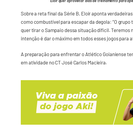
Eloir quer aproveitar dias de treinamento para ape
Sobre a reta final da Série B, Eloir aponta verdadeiras
como combustível para escapar da degola: “O grupo
quer tirar o Sampaio dessa situação difícil. Teremos m
intenção é dar o máximo em todos esses jogos para at
A preparação para enfrentar o Atlético Goianiense tem
em atividade no CT José Carlos Macieira.