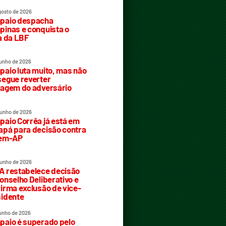
gosto de 2026
paio despacha
inas e conquista o
a da LBF
junho de 2026
aio luta muito, mas não
egue reverter
agem do adversário
junho de 2026
aio Corrêa já está em
pá para decisão contra
rem-AP
junho de 2026
 restabelece decisão
onselho Deliberativo e
irma exclusão de vice-
idente
junho de 2026
aio é superado pelo