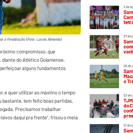
2 de a
Sam
Camp
tetr
27 de 
ar a finalização (Foto: Lucas Almeida)
Samp
cons
vant
o próximo compromisso, que
 diante do Atlético Goianiense.
26 de 
 aperfeiçoar alguns fundamentos
Samp
Maca
o T
r, e quer utilizar ao máximo o tempo
22 de 
TJMA
 bastante, tem feito boas partidas,
do C
 jogada. Precisamos trabalhar
conf
pres
sivos daqui pra frente”, frisou o meia
21 de 
Samp