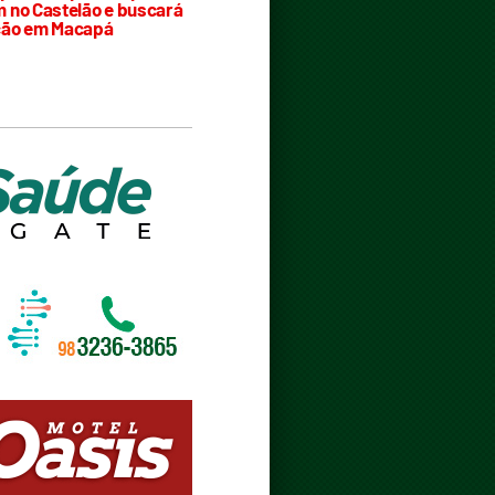
 no Castelão e buscará
ção em Macapá