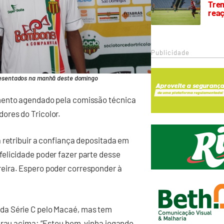
Trem
rea
Publicidade
resentados na manhã deste domingo
mento agendado pela comissão técnica
ores do Tricolor.
 retribuir a confiança depositada em
elicidade poder fazer parte desse
eira. Espero poder corresponder à
da Série C pelo Macaé, mas tem
grau acima: “Estou bem, vinha jogando,