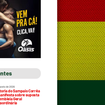
entes
gosto de 2026
toria do Sampaio Corrêa
anifesta sobre suposta
mbleia Geral
aordinária