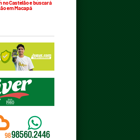
 no Castelão e buscará
ção em Macapá