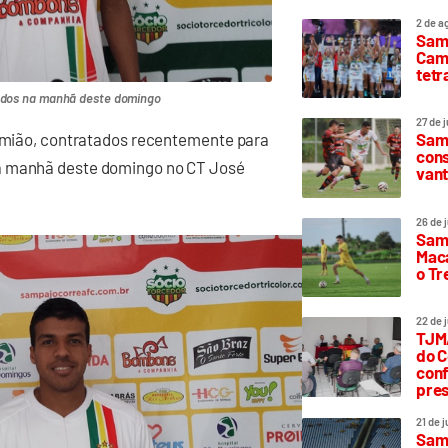
2 de a
Sam
Camp
tetr
ados na manhã deste domingo
27 de 
Samp
 Damião, contratados recentemente para
cons
na manhã deste domingo no CT José
vant
26 de 
Samp
Maca
o T
22 de 
TJMA
do C
conf
pres
21 de 
Samp