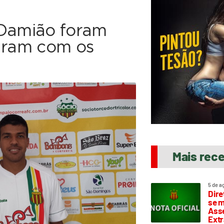
 Damião foram
naram com os
Mais rec
5 de a
Dire
se m
Asse
Extr