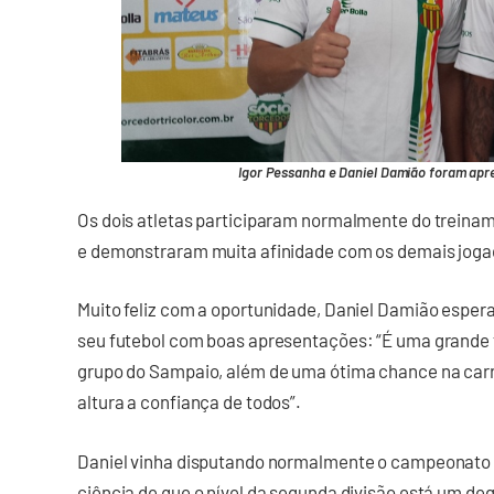
Igor Pessanha e Daniel Damião foram ap
Os dois atletas participaram normalmente do treina
e demonstraram muita afinidade com os demais jogad
Muito feliz com a oportunidade, Daniel Damião espera
seu futebol com boas apresentações: “É uma grande f
grupo do Sampaio, além de uma ótima chance na carr
altura a confiança de todos”.
Daniel vinha disputando normalmente o campeonato 
ciência de que o nível da segunda divisão está um de