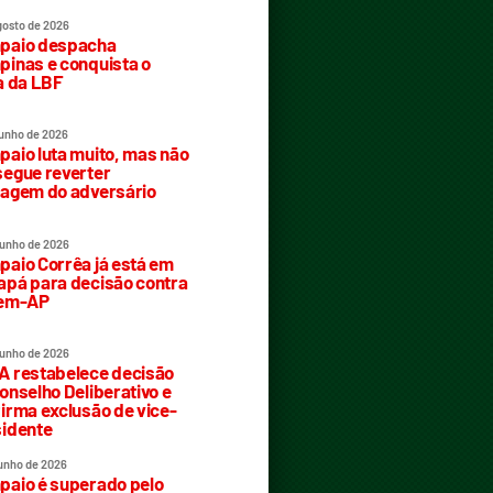
gosto de 2026
paio despacha
inas e conquista o
a da LBF
junho de 2026
aio luta muito, mas não
egue reverter
agem do adversário
junho de 2026
aio Corrêa já está em
pá para decisão contra
rem-AP
junho de 2026
 restabelece decisão
onselho Deliberativo e
irma exclusão de vice-
idente
junho de 2026
aio é superado pelo