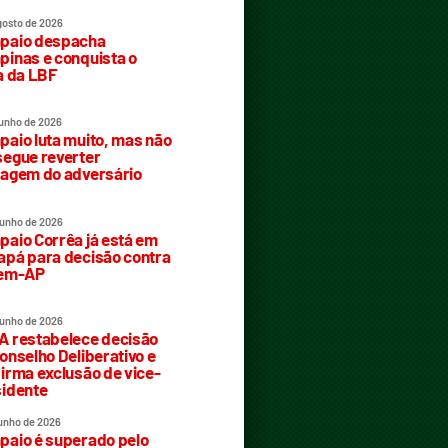
gosto de 2026
paio despacha
inas e conquista o
a da LBF
junho de 2026
aio luta muito, mas não
egue reverter
agem do adversário
junho de 2026
aio Corrêa já está em
pá para decisão contra
rem-AP
junho de 2026
 restabelece decisão
onselho Deliberativo e
irma exclusão de vice-
idente
junho de 2026
aio é superado pelo