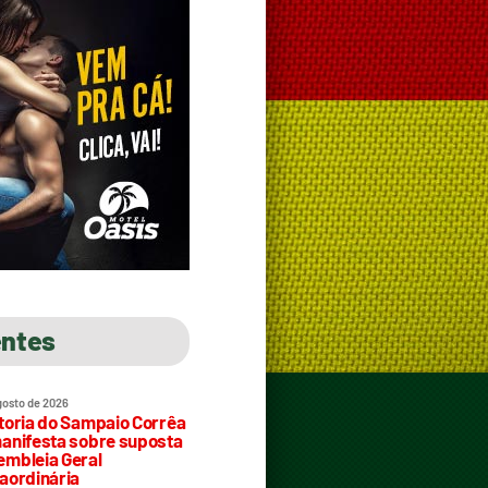
entes
gosto de 2026
toria do Sampaio Corrêa
anifesta sobre suposta
mbleia Geral
aordinária