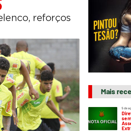
S
elenco, reforços
Mais rec
5 de a
Dire
se m
Asse
Extr