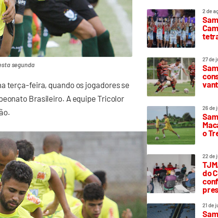
2 de a
Sam
Camp
tetr
27 de 
nesta segunda
Samp
cons
vant
a terça-feira, quando os jogadores se
eonato Brasileiro. A equipe Tricolor
26 de 
lão.
Samp
Maca
o T
22 de 
TJMA
do C
conf
pres
21 de 
Samp