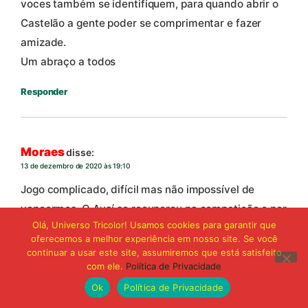
voces também se identifiquem, para quando abrir o
Castelão a gente poder se comprimentar e fazer
amizade.
Um abraço a todos
Responder
Moraes
disse:
13 de dezembro de 2020 às 19:10
Jogo complicado, difícil mas não impossível de
vencermos. O Avaí se recuperou na competição e por
Olá, Universo Tricolor! Usamos cookies para garantir que
isso devemos na humildade e concentração duelar.
oferecemos a melhor experiência em nosso site. Se você
Temos time, mesmo desgastado somos mais forte.
continuar a usar este site, assumiremos que está satisfeito
com ele.
Política de Privacidade
Responder
Ok
Política de Privacidade