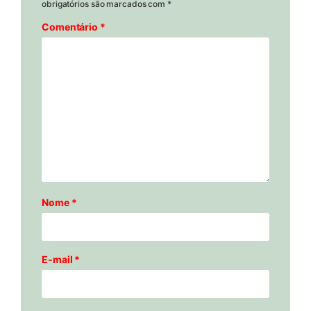
obrigatórios são marcados com
*
Comentário
*
Nome
*
E-mail
*