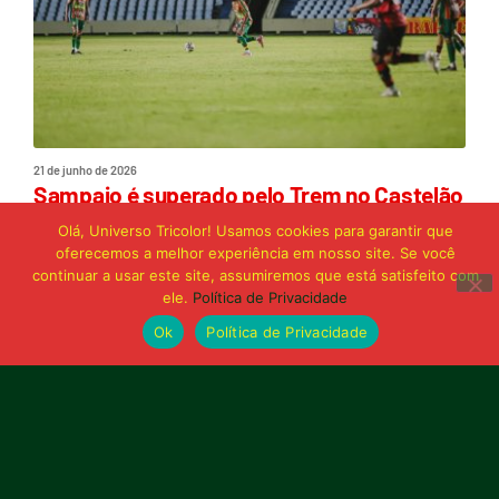
21 de junho de 2026
Sampaio é superado pelo Trem no Castelão
e buscará reação em Macapá
Olá, Universo Tricolor! Usamos cookies para garantir que
oferecemos a melhor experiência em nosso site. Se você
continuar a usar este site, assumiremos que está satisfeito com
Publicidade
ele.
Política de Privacidade
Ok
Política de Privacidade