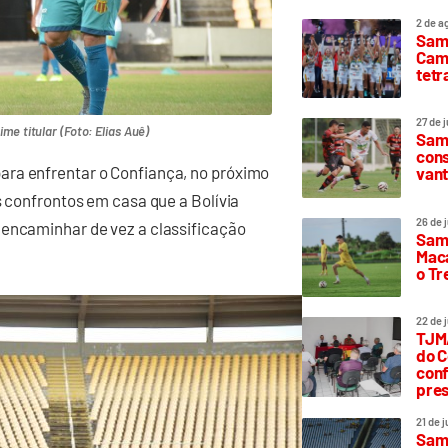
2 de a
Sam
Camp
tetr
27 de 
me titular (Foto: Elias Auê)
Samp
cons
ara enfrentar o Confiança, no próximo
vant
s confrontos em casa que a Bolívia
26 de 
 encaminhar de vez a classificação
Samp
Maca
o T
22 de 
TJMA
do C
conf
pres
21 de 
Samp