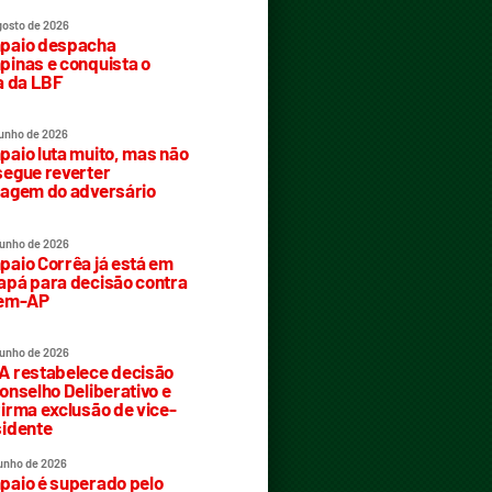
gosto de 2026
paio despacha
inas e conquista o
a da LBF
junho de 2026
aio luta muito, mas não
egue reverter
agem do adversário
junho de 2026
aio Corrêa já está em
pá para decisão contra
rem-AP
junho de 2026
 restabelece decisão
onselho Deliberativo e
irma exclusão de vice-
idente
junho de 2026
aio é superado pelo