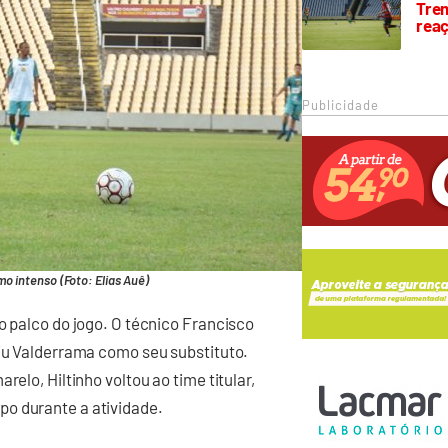
Trem
rea
Publicidade
mo intenso (Foto: Elias Auê)
o palco do jogo. O técnico Francisco
niu Valderrama como seu substituto.
relo, Hiltinho voltou ao time titular,
o durante a atividade.