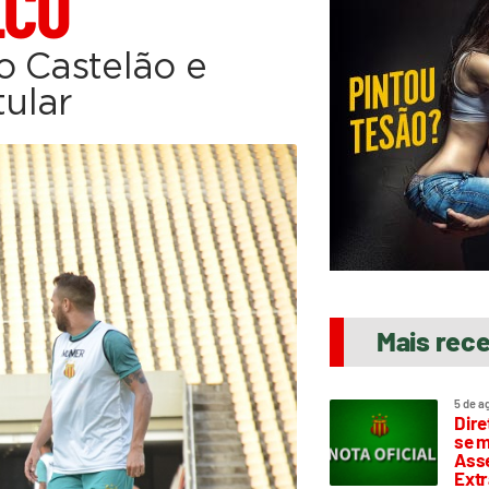
LCO
o Castelão e
tular
Mais rec
5 de a
Dire
se m
Asse
Extr