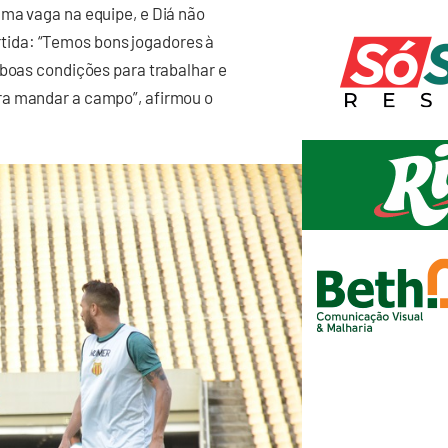
uma vaga na equipe, e Diá não
ida: “Temos bons jogadores à
 boas condições para trabalhar e
ra mandar a campo”, afirmou o