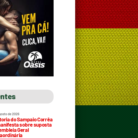
entes
gosto de 2026
toria do Sampaio Corrêa
anifesta sobre suposta
mbleia Geral
aordinária