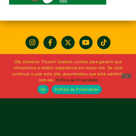
Olá, Universo Tricolor! Usamos cookies para garantir que
oferecemos a melhor experiência em nosso site. Se você
continuar a usar este site, assumiremos que está satisfeito
com ele.
Política de Privacidade
Ok
Política de Privacidade
Bolívia querida de maior
torcida do Maranhão
Av. General Arthur Carvalho,
Turu Velho – São Luís-MA – CEP: 65066-320
Email: marketing@sampaiocorreafc.com.br